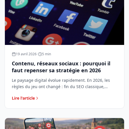
19 avril 2026
•
5 min
Contenu, réseaux sociaux : pourquoi il
faut repenser sa stratégie en 2026
Le paysage digital évolue rapidement. En 2026, les
règles du jeu ont changé : fin du SEO classique,
formats courts, audiences actrices et authenticité. Les
Lire l'article
entreprises doivent adapter leur stratégie de
contenu.