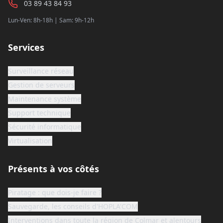
03 89 43 84 93
Lun-Ven: 8h-18h | Sam: 9h-12h
Services
Surveillance réseau
Gestion de serveurs
Maintenance système
Support technique
Sécurité informatique
Virtualisation
Présents à vos côtés
Piratage : que dois-je faire ?
Sauvegarde, les conseils d'HOPLA'COM
Interventions dans toute la région de Colmar et alentours