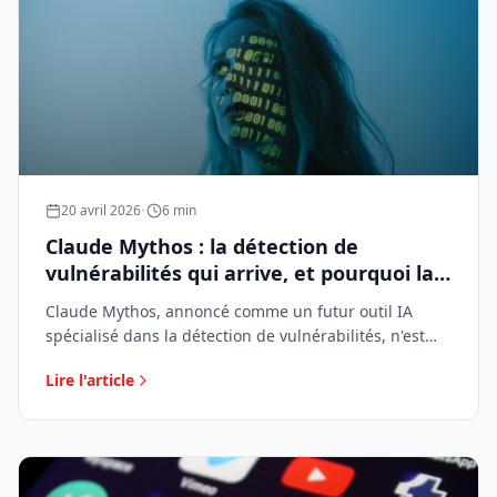
20 avril 2026
•
6 min
Claude Mythos : la détection de
vulnérabilités qui arrive, et pourquoi la
sécurité ne peut plus attendre
Claude Mythos, annoncé comme un futur outil IA
spécialisé dans la détection de vulnérabilités, n'est
pas encore accessible à toutes les entreprises. En
Lire l'article
attendant, la sécurité informatique ne peut plus être
reléguée au second plan.