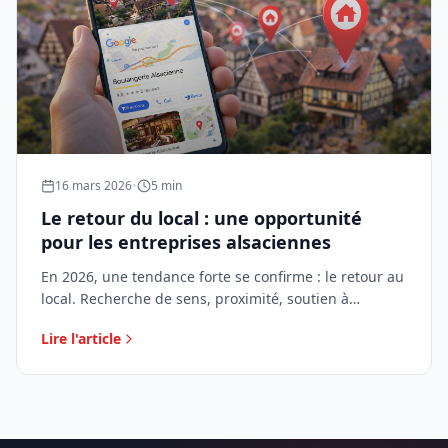
16 mars 2026
•
5 min
Le retour du local : une opportunité
pour les entreprises alsaciennes
En 2026, une tendance forte se confirme : le retour au
local. Recherche de sens, proximité, soutien à
l'économie locale… une opportunité majeure pour les
Lire l'article
entreprises alsaciennes.